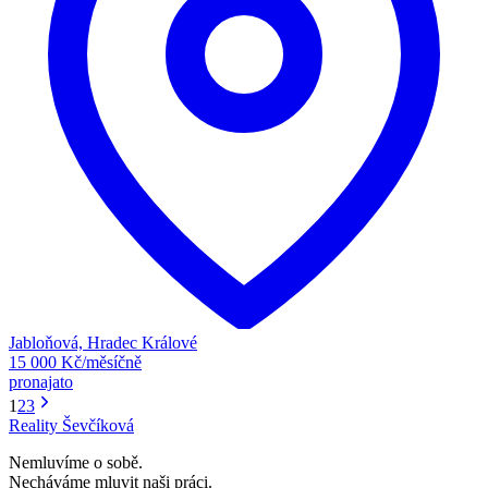
Jabloňová, Hradec Králové
15 000 Kč/měsíčně
pronajato
1
2
3
Reality Ševčíková
Nemluvíme o sobě.
Necháváme mluvit naši práci.