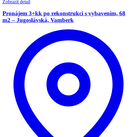
Zobrazit detail
Pronájem 3+kk po rekonstrukci s vybavením, 68
m2 – Jugoslávská, Vamberk