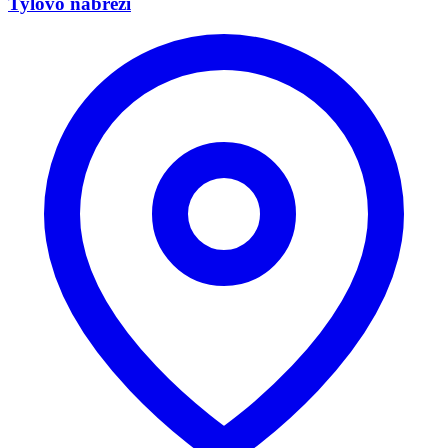
Tylovo nábřeží