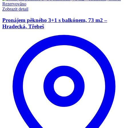
Rezervováno
Zobrazit detail
Pronájem pěkného 3+1 s balkónem, 73 m2 –
Hradecká, Třebeš