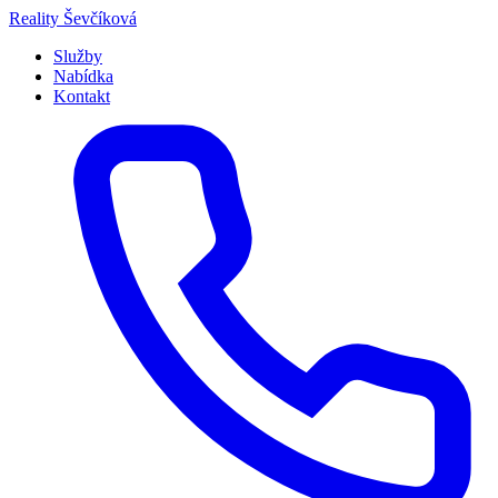
Přeskočit
Reality
Ševčíková
na
Služby
obsah
Nabídka
Kontakt