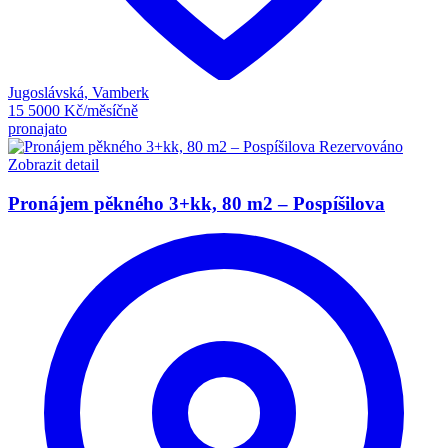
Jugoslávská, Vamberk
15 5000 Kč/měsíčně
pronajato
Rezervováno
Zobrazit detail
Pronájem pěkného 3+kk, 80 m2 – Pospíšilova