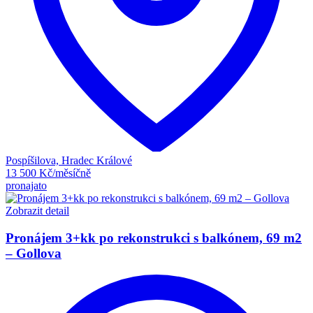
Pospíšilova, Hradec Králové
13 500 Kč/měsíčně
pronajato
Zobrazit detail
Pronájem 3+kk po rekonstrukci s balkónem, 69 m2
– Gollova