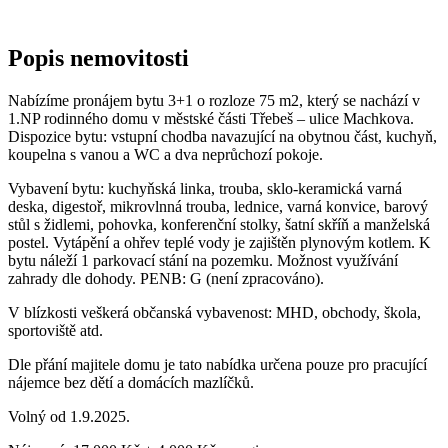
Popis nemovitosti
Nabízíme pronájem bytu 3+1 o rozloze 75 m2, který se nachází v
1.NP rodinného domu v městské části Třebeš – ulice Machkova.
Dispozice bytu: vstupní chodba navazující na obytnou část, kuchyň,
koupelna s vanou a WC a dva neprůchozí pokoje.
Vybavení bytu: kuchyňská linka, trouba, sklo-keramická varná
deska, digestoř, mikrovlnná trouba, lednice, varná konvice, barový
stůl s židlemi, pohovka, konferenční stolky, šatní skříň a manželská
postel. Vytápění a ohřev teplé vody je zajištěn plynovým kotlem. K
bytu náleží 1 parkovací stání na pozemku. Možnost využívání
zahrady dle dohody. PENB: G (není zpracováno).
V blízkosti veškerá občanská vybavenost: MHD, obchody, škola,
sportoviště atd.
Dle přání majitele domu je tato nabídka určena pouze pro pracující
nájemce bez dětí a domácích mazlíčků.
Volný od 1.9.2025.