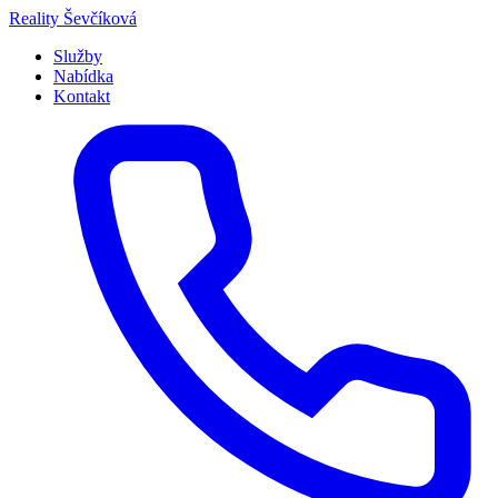
Přeskočit
Reality
Ševčíková
na
Služby
obsah
Nabídka
Kontakt