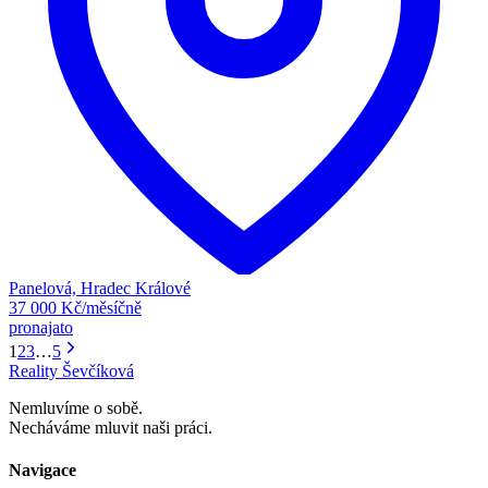
Panelová, Hradec Králové
37 000 Kč/měsíčně
pronajato
1
2
3
…
5
Reality Ševčíková
Nemluvíme o sobě.
Necháváme mluvit naši práci.
Navigace