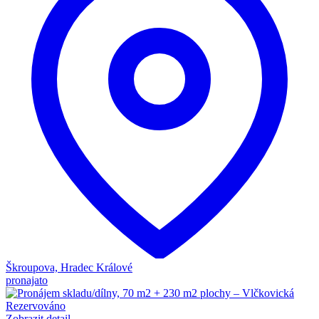
Škroupova, Hradec Králové
pronajato
Rezervováno
Zobrazit detail