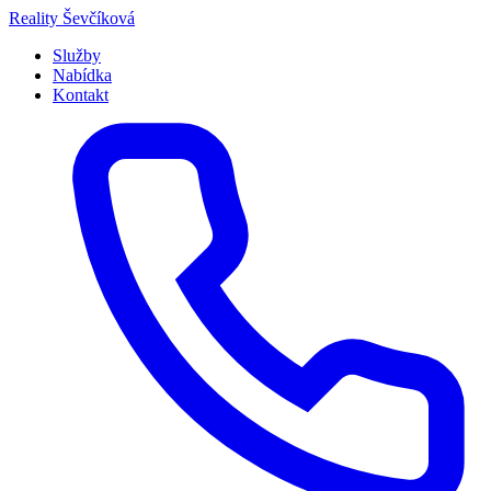
Přeskočit
Reality
Ševčíková
na
Služby
obsah
Nabídka
Kontakt