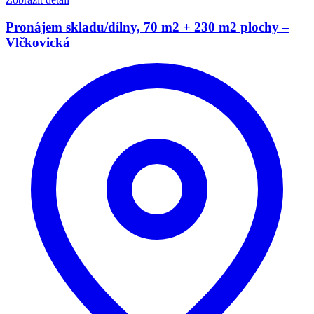
Pronájem skladu/dílny, 70 m2 + 230 m2 plochy –
Vlčkovická