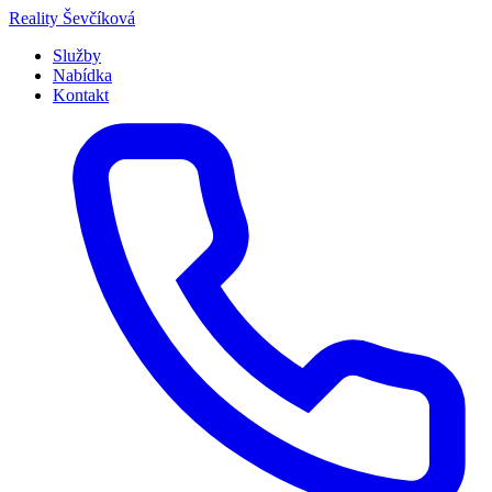
Přeskočit
Reality
Ševčíková
na
Služby
obsah
Nabídka
Kontakt