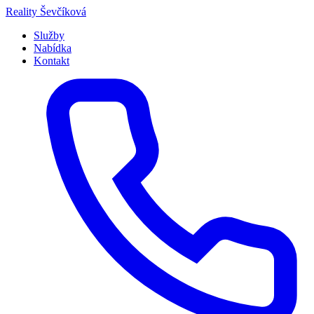
Přeskočit
Reality
Ševčíková
na
Služby
obsah
Nabídka
Kontakt