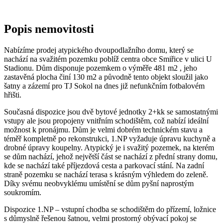
Popis nemovitosti
Nabízíme prodej atypického dvoupodlažního domu, který se
nachází na svažitém pozemku poblíž centra obce Smiřice v ulici U
Stadionu. Dům disponuje pozemkem o výměře 481 m2 , jeho
zastavěná plocha činí 130 m2 a původně tento objekt sloužil jako
šatny a zázemí pro TJ Sokol na dnes již nefunkčním fotbalovém
hřišti.
Současná dispozice jsou dvě bytové jednotky 2+kk se samostatnými
vstupy ale jsou propojeny vnitřním schodištěm, což nabízí ideální
možnost k pronájmu. Dům je velmi dobrém technickém stavu a
téměř kompletně po rekonstrukci, 1.NP vyžaduje úpravu kuchyně a
drobné úpravy koupelny. Atypický je i svažitý pozemek, na kterém
se dům nachází, jehož největší část se nachází z přední strany domu,
kde se nachází také příjezdová cesta a parkovací stání. Na zadní
straně pozemku se nachází terasa s krásným výhledem do zeleně.
Díky svému neobvyklému umístění se dům pyšní naprostým
soukromím.
Dispozice 1.NP – vstupní chodba se schodištěm do přízemí, ložnice
s důmyslně řešenou šatnou, velmi prostorný obývací pokoj se