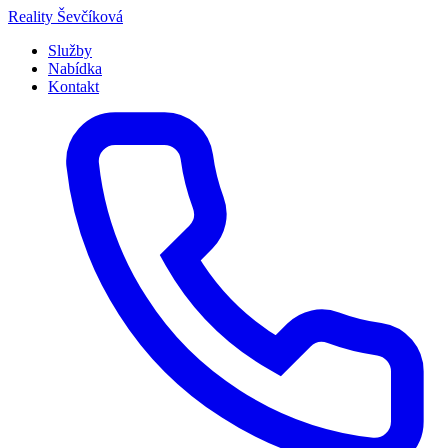
Přeskočit
Reality
Ševčíková
na
Služby
obsah
Nabídka
Kontakt