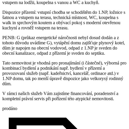
vstupem na lodžii, koupelna s vanou a WC a kuchyň.
Dispozice přízemí: vstupní chodba se schodištěm do 1.NP, ložnice s
šatnou a vstupem na terasu, technická místnost, WC, koupelna s
walk in sprchovým koutem a obývací pokoj s moderní otevřenou
kuchyní a rovněž vstupem na terasu.
PENB: G (průkaz energetické náročnosti nebyl dosud dodán a z
tohoto důvodu uvádíme G), vytápění domu zajišťuje plynový kotel,
dům je napojen na obecní vodovod, odpad z 1.NP je sveden do
obecní kanalizace, odpad z přízemí je sveden do septiku.
Tato nemovitost je vhodná pro pronajímání (i částečné), výborná pro
kombinací bydlení a podnikání např. bydlení v přízemí a
provozovaní služeb (např. kadeřnictví, kancelář, ordinace atd.) v
1.NP domu, tak po menší úpravě dispozice jako velkorysý rodinný
dům.
V rámci našich služeb Vám zajistíme financování, poradenství a
kompletní právní servis při pořízení této atypické nemovitosti.
prodáno